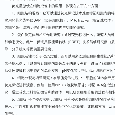
荧光显微镜在细胞成像中的应用，体现在以下几个方面：
1、细胞结构观察：它可以通过荧光标记技术准确标记细胞内的特
常用的荧光染料如DAPI（染色细胞核）、MitoTracker（标记线
内部的微小结构，进而进行细胞结构与功能的研究。
2、蛋白质定位与相互作用研究：通过荧光标记技术，研究人员可
和动态变化。此外，荧光共振能量转移（FRET）技术能够研究蛋白
导、分子机制等提供重要信息。
3、细胞活性与分子动态监测：还可以用来监测细胞的生理状态和
离子指示剂，可以观察到细胞内部钙离子的浓度变化，进而了解细胞
探针还能够标记细胞内的氧化应激、pH变化等，帮助揭示细胞在不同
4、细胞分裂与增殖研究：在细胞分裂过程中，细胞的DNA会经历
荧光标记进行观察。例如，使用BrdU（溴脱氧尿苷）标记DNA合成
况；通过荧光染料标记微管和纺锤体，可以研究细胞分裂的过程与机
5、细胞迁移与侵袭实验：细胞迁移和侵袭是癌症细胞生物学研究
技术，可以实时观察细胞在不同条件下的运动轨迹、速度和方向，从
供帮助。