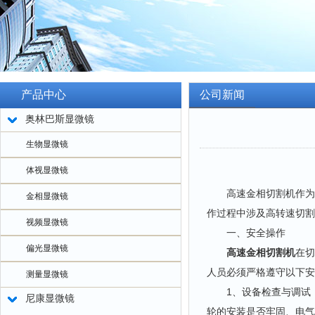
产品中心
公司新闻
奥林巴斯显微镜
生物显微镜
体视显微镜
高速金相切割机作为金
金相显微镜
作过程中涉及高转速切割
视频显微镜
一、安全操作
偏光显微镜
高速金相切割机
在切
人员必须严格遵守以下安
测量显微镜
1、设备检查与调试：
尼康显微镜
轮的安装是否牢固、电气